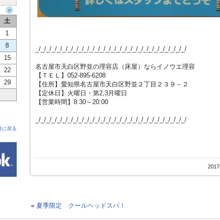
土
1
8
_/_/_/_/_/_/_/_/_/_/_/_/_/_/_/_/_/_/_/_/_/_/_/_/_/_/_/_/
15
名古屋市天白区野並の理容店（床屋）ならイノウエ理容
22
【ＴＥＬ】052-895-6208
29
【住所】愛知県名古屋市天白区野並２丁目２３９－２
【定休日】火曜日・第2,3月曜日
【営業時間】8:30～20:00
_/_/_/_/_/_/_/_/_/_/_/_/_/_/_/_/_/_/_/_/_/_/_/_/_/_/_/_/
月に戻る
201
«
夏季限定 クールヘッドスパ！