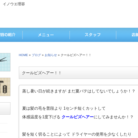
 イノウエ理容
HOME
»
ブログ
»
お知らせ
» クールビズヘアー！！
クールビズヘアー！！
蒸し暑い日が続きますが まだ夏バテはしてないでしょうか！？
夏は髪の毛を普段より 1センチ短くカットして
体感温度を1度下げる
クールビズヘアー
にしてみませんか！？
髪を短く切ることによって ドライヤーの使用を少なくしたり